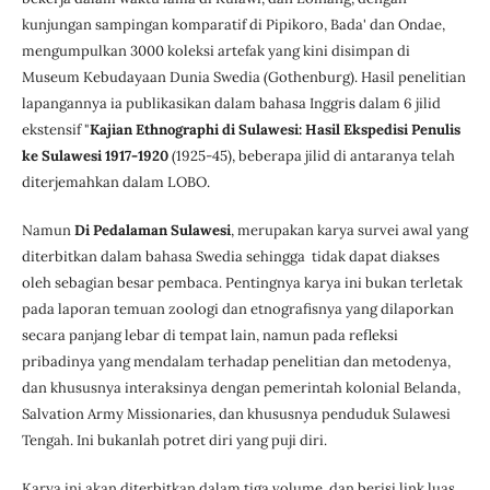
kunjungan sampingan komparatif di Pipikoro, Bada' dan Ondae,
mengumpulkan 3000 koleksi artefak yang kini disimpan di
Museum Kebudayaan Dunia Swedia (Gothenburg). Hasil penelitian
lapangannya ia publikasikan dalam bahasa Inggris dalam 6 jilid
ekstensif "
Kajian Ethnographi di Sulawesi: Hasil Ekspedisi Penulis
ke Sulawesi 1917-1920
(1925-45), beberapa jilid di antaranya telah
diterjemahkan dalam LOBO.
Namun
Di Pedalaman Sulawesi
, merupakan karya survei awal yang
diterbitkan dalam bahasa Swedia sehingga tidak dapat diakses
oleh sebagian besar pembaca. Pentingnya karya ini bukan terletak
pada laporan temuan zoologi dan etnografisnya yang dilaporkan
secara panjang lebar di tempat lain, namun pada refleksi
pribadinya yang mendalam terhadap penelitian dan metodenya,
dan khususnya interaksinya dengan pemerintah kolonial Belanda,
Salvation Army Missionaries, dan khususnya penduduk Sulawesi
Tengah. Ini bukanlah potret diri yang puji diri.
Karya ini akan diterbitkan dalam tiga volume, dan berisi link luas