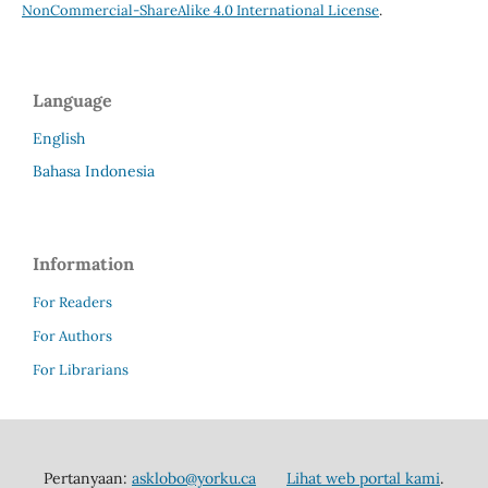
NonCommercial-ShareAlike 4.0 International License
.
Language
English
Bahasa Indonesia
Information
For Readers
For Authors
For Librarians
Pertanyaan:
asklobo@yorku.ca
Lihat web portal kami
.